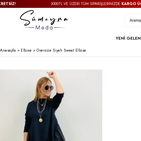
İZ!
3000TL VE ÜZERİ TÜM SİPARİŞLERİNİZDE
KARGO ÜCRET
YENİ GELEN
Anasayfa
>
Elbise
>
Oversize Siyah Sweat Elbise