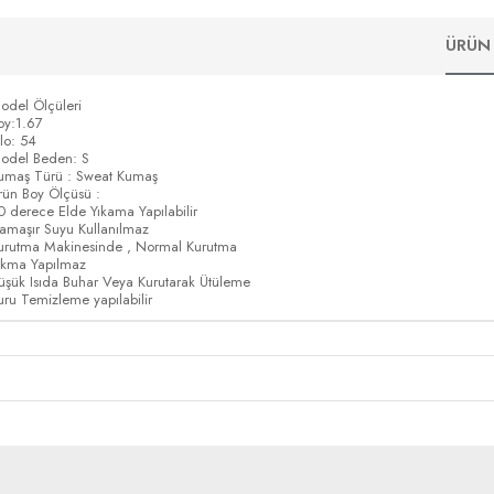
ÜRÜN 
odel Ölçüleri
oy:1.67
ilo: 54
odel Beden: S
umaş Türü : Sweat Kumaş
rün Boy Ölçüsü :
0 derece Elde Yıkama Yapılabilir
amaşır Suyu Kullanılmaz
urutma Makinesinde , Normal Kurutma
ıkma Yapılmaz
üşük Isıda Buhar Veya Kurutarak Ütüleme
uru Temizleme yapılabilir