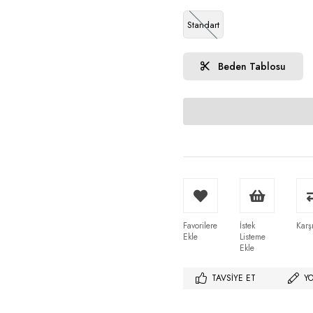
Standart
Beden Tablosu
Favorilere
İstek
Karşı
Ekle
Listeme
Ekle
TAVSIYE ET
Y