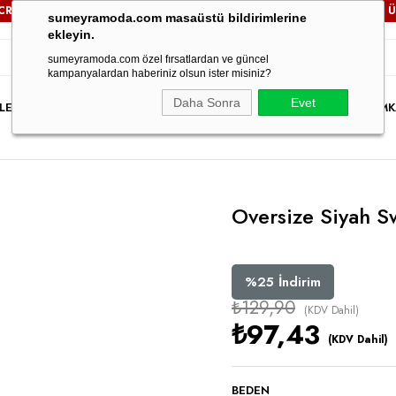
SİZ!
3000TL VE ÜZERİ TÜM SİPARİŞLERİNİZDE
KARGO ÜCRET
sumeyramoda.com masaüstü bildirimlerine
ekleyin.
sumeyramoda.com özel fırsatlardan ve güncel
kampanyalardan haberiniz olsun ister misiniz?
Daha Sonra
Evet
LER
ELBİSE
ÜST GİYİM
ALT GİYİM
DIŞ GİYİM
TAKIM
PARTY WEAR
İNDİRİM
K
Oversize Siyah S
%
25
İndirim
₺129,90
(KDV Dahil)
₺97,43
(KDV Dahil)
BEDEN