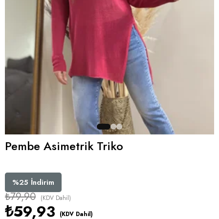
Pembe Asimetrik Triko
%
25
İndirim
₺79,90
(KDV Dahil)
₺59,93
(KDV Dahil)