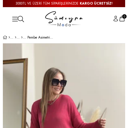
3000TL VE ÜZERİ TÜM SİPARİŞLERİNİZDE
KARGO ÜCRETSİZ!
0
Pembe Asimetrik Triko