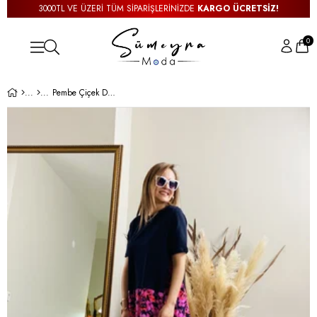
3000TL VE ÜZERİ TÜM SİPARİŞLERİNİZDE
KARGO ÜCRETSİZ!
0
Pembe Çiçek Desenli Lacivert Elbise