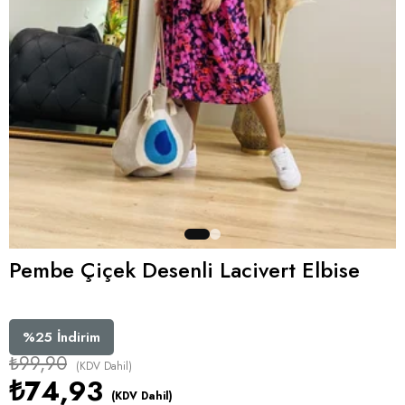
Pembe Çiçek Desenli Lacivert Elbise
%
25
İndirim
₺99,90
(KDV Dahil)
₺74,93
(KDV Dahil)