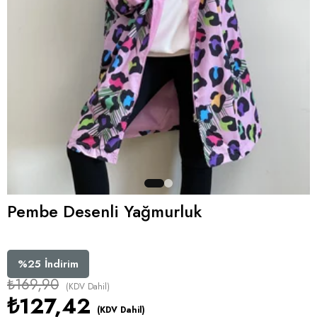
Pembe Desenli Yağmurluk
%
25
İndirim
₺169,90
(KDV Dahil)
₺127,42
(KDV Dahil)