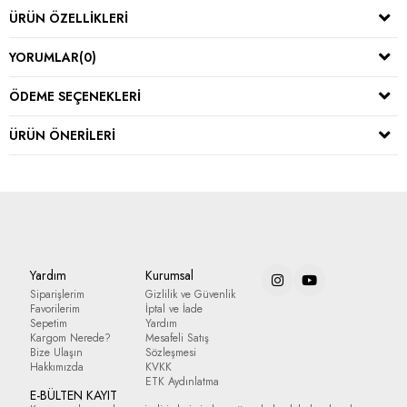
ÜRÜN ÖZELLIKLERI
YORUMLAR
(0)
ÖDEME SEÇENEKLERI
ÜRÜN ÖNERILERI
Yardım
Kurumsal
Siparişlerim
Gizlilik ve Güvenlik
Favorilerim
İptal ve İade
Sepetim
Yardım
Kargom Nerede?
Mesafeli Satış
Bize Ulaşın
Sözleşmesi
Hakkımızda
KVKK
ETK Aydınlatma
E-BÜLTEN KAYIT