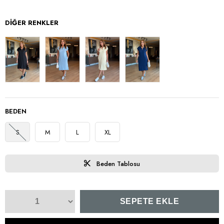
DIĞER RENKLER
BEDEN
S
M
L
XL
Beden Tablosu