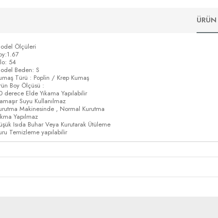
ÜRÜN 
odel Ölçüleri
oy:1.67
ilo: 54
odel Beden: S
umaş Türü : Poplin / Krep Kumaş
rün Boy Ölçüsü :
0 derece Elde Yıkama Yapılabilir
amaşır Suyu Kullanılmaz
urutma Makinesinde , Normal Kurutma
ıkma Yapılmaz
üşük Isıda Buhar Veya Kurutarak Ütüleme
uru Temizleme yapılabilir