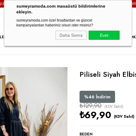
NİZDE
KARGO ÜCRETSİZ!
3000TL VE ÜZERİ TÜM SİPARİŞLER
sumeyramoda.com masaüstü bildirimlerine
ekleyin.
sumeyramoda.com özel fırsatlardan ve güncel
kampanyalardan haberiniz olsun ister misiniz?
Daha Sonra
Evet
LER
ELBİSE
ÜST GİYİM
ALT GİYİM
DIŞ GİYİM
TAKIM
PARTY WEAR
İNDİRİM
K
Piliseli Siyah Elbi
%
46
İndirim
₺129,90
(KDV Dahil)
₺69,90
(KDV Dahil)
BEDEN