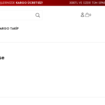
İNİZDE
KARGO ÜCRETSİZ!
3000TL VE ÜZERİ TÜM SİPARİŞLER
0
ARGO TAKİP
se