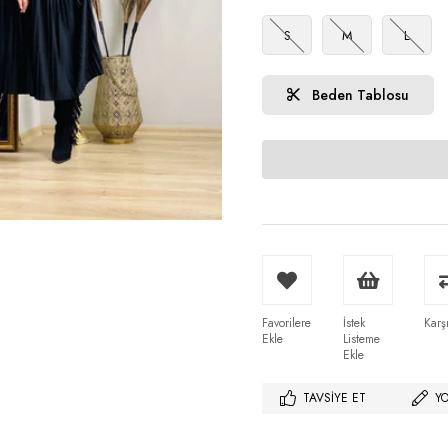
S
M
L
Beden Tablosu
Favorilere
İstek
Karşı
Ekle
Listeme
Ekle
TAVSIYE ET
Y