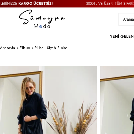
NİZDE
KARGO ÜCRETSİZ!
3000TL VE ÜZERİ TÜM SİPARİŞLERİ
YENİ GELEN
Anasayfa
>
Elbise
>
Piliseli Siyah Elbise