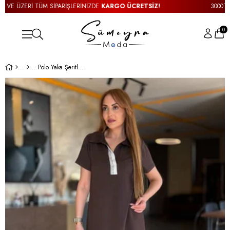
VE ÜZERİ TÜM SİPARİŞLERİNİZDE
KARGO ÜCRETSİZ!
3000TL VE
0
Polo Yaka Şeritli Kahve Modal Elbise