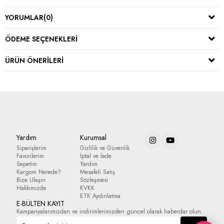
YORUMLAR
(0)
ÖDEME SEÇENEKLERI
ÜRÜN ÖNERILERI
Yardım
Kurumsal
Siparişlerim
Gizlilik ve Güvenlik
Favorilerim
İptal ve İade
Sepetim
Yardım
Kargom Nerede?
Mesafeli Satış
Bize Ulaşın
Sözleşmesi
Hakkımızda
KVKK
ETK Aydınlatma
E-BÜLTEN KAYIT
Kampanyalarımızdan ve indirimlerimizden güncel olarak haberdar olun.