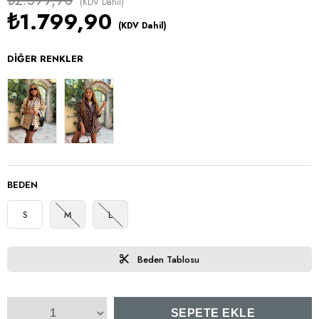
₺2.399,90
(KDV Dahil)
₺1.799,90
(KDV Dahil)
DIĞER RENKLER
BEDEN
S
M
L
Beden Tablosu