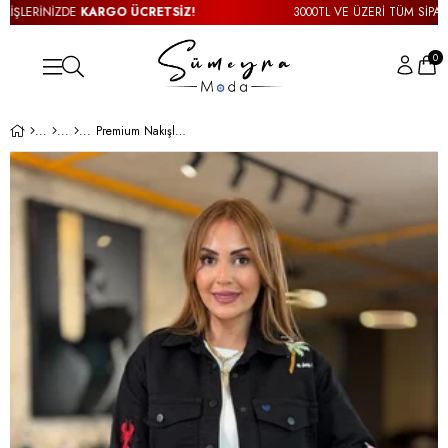
ŞLERİNİZDE
KARGO ÜCRETSİZ!
3000TL VE ÜZERİ TÜM SİPARİŞL
0
Premium Nakışlı Siyah Jean Ceket