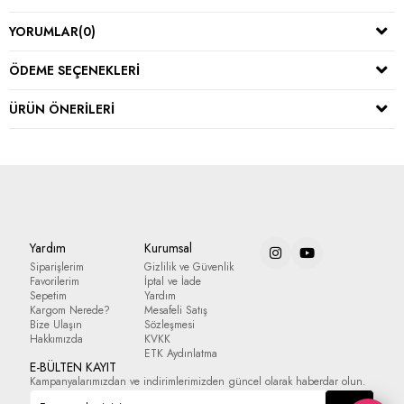
YORUMLAR
(0)
ÖDEME SEÇENEKLERI
ÜRÜN ÖNERILERI
Yardım
Kurumsal
Siparişlerim
Gizlilik ve Güvenlik
Favorilerim
İptal ve İade
Sepetim
Yardım
Kargom Nerede?
Mesafeli Satış
Bize Ulaşın
Sözleşmesi
Hakkımızda
KVKK
ETK Aydınlatma
E-BÜLTEN KAYIT
Kampanyalarımızdan ve indirimlerimizden güncel olarak haberdar olun.