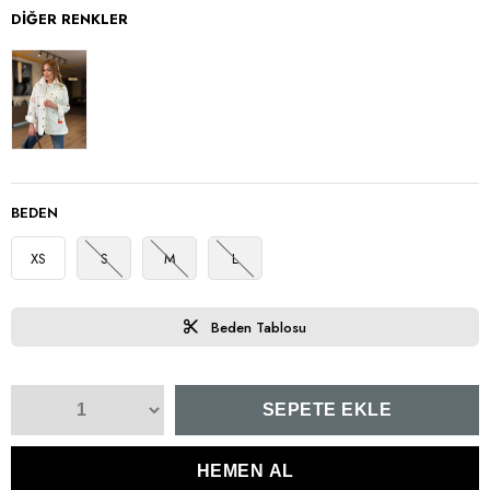
DIĞER RENKLER
BEDEN
XS
S
M
L
Beden Tablosu