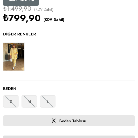
₺1.499,90
(KDV Dahil)
₺799,90
(KDV Dahil)
DIĞER RENKLER
BEDEN
S
M
L
Beden Tablosu