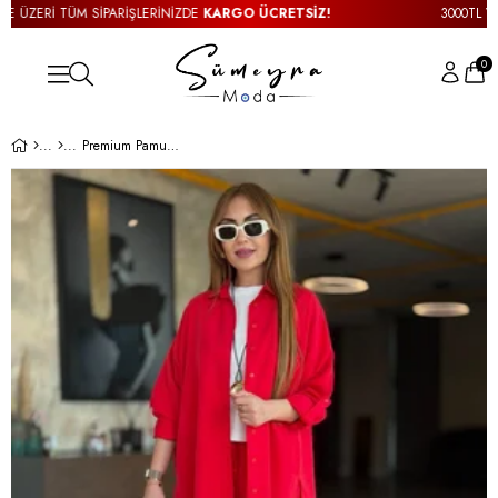
ÜZERİ TÜM SİPARİŞLERİNİZDE
KARGO ÜCRETSİZ!
3000TL VE ÜZ
0
Premium Pamuk Tensel Gömlekli Kırmızı Takım