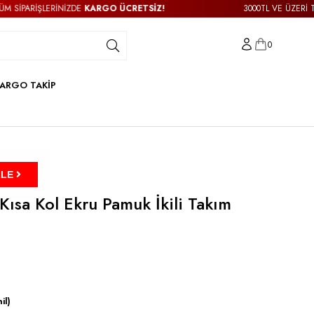
KARGO ÜCRETSİZ!
3000TL VE ÜZERİ TÜM SİPARİŞLERİNİZDE
0
ARGO TAKİP
ZLE
Kısa Kol Ekru Pamuk İkili Takım
il)