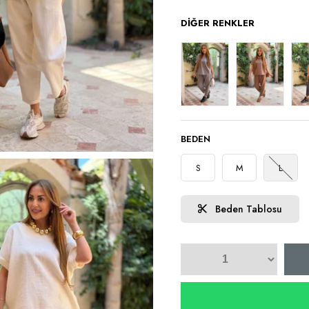
DIĞER RENKLER
BEDEN
S
M
L
Beden Tablosu