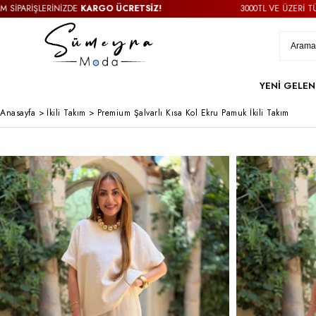
ARGO ÜCRETSİZ!
3000TL VE ÜZERİ TÜM SİPARİŞLERİNİZDE
K
YENİ GELEN
Anasayfa
>
İkili Takım
>
Premium Şalvarlı Kısa Kol Ekru Pamuk İkili Takım