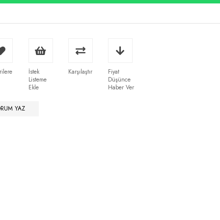
rilere
İstek
Karşılaştır
Fiyat
Listeme
Düşünce
Ekle
Haber Ver
ORUM YAZ