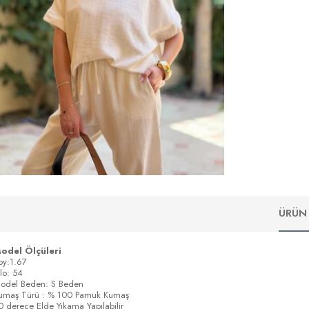
ÜRÜN 
odel Ölçüleri
oy:1.67
ilo: 54
odel Beden: S Beden
umaş Türü : % 100 Pamuk Kumaş
0 derece Elde Yıkama Yapılabilir