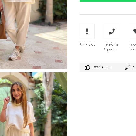
Kritik Stok
Telefonla
Favo
Sipariş
Ekle
TAVSIYE ET
Y