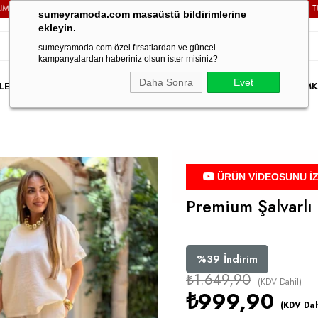
ARGO ÜCRETSİZ!
3000TL VE ÜZERİ TÜM SİPARİŞLERİNİZDE
sumeyramoda.com masaüstü bildirimlerine
ekleyin.
sumeyramoda.com özel fırsatlardan ve güncel
kampanyalardan haberiniz olsun ister misiniz?
Daha Sonra
Evet
LER
ELBİSE
ÜST GİYİM
ALT GİYİM
DIŞ GİYİM
TAKIM
PARTY WEAR
İNDİRİM
K
ÜRÜN VİDEOSUNU İ
Premium Şalvarlı 
%
39
İndirim
₺1.649,90
(KDV Dahil)
₺999,90
(KDV Dah