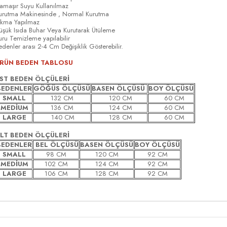
amaşır Suyu Kullanılmaz
urutma Makinesinde , Normal Kurutma
ıkma Yapılmaz
üşük Isıda Buhar Veya Kurutarak Ütüleme
uru Temizleme yapılabilir
edenler arası 2-4 Cm Değişiklik Gösterebilir.
RÜN BEDEN TABLOSU
ST BEDEN ÖLÇÜLERİ
BEDENLER
GÖĞÜS ÖLÇÜSÜ
BASEN ÖLÇÜSÜ
BOY ÖLÇÜSÜ
SMALL
132 CM
120 CM
60 CM
MEDİUM
136 CM
124 CM
60 CM
LARGE
140 CM
128 CM
60 CM
LT BEDEN ÖLÇÜLERİ
BEDENLER
BEL ÖLÇÜSÜ
BASEN ÖLÇÜSÜ
BOY ÖLÇÜSÜ
SMALL
98 CM
120 CM
92 CM
MEDİUM
102 CM
124 CM
92 CM
LARGE
106 CM
128 CM
92 CM