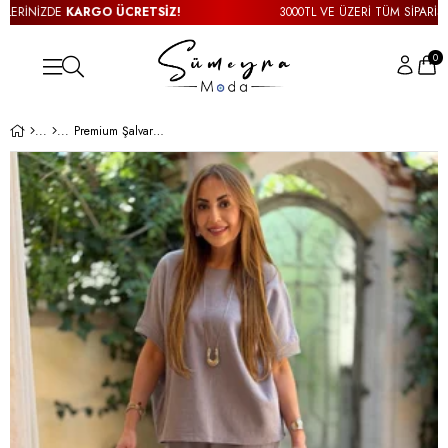
RİNİZDE
KARGO ÜCRETSİZ!
3000TL VE ÜZERİ TÜM SİPARİŞLERİ
0
Premium Şalvarlı Kısa Kol Gri Pamuk İkili Takım