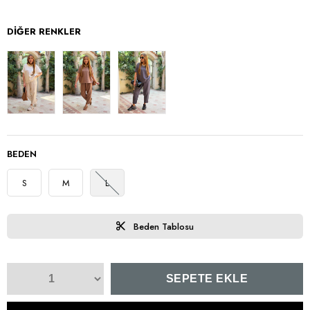
DIĞER RENKLER
BEDEN
S
M
L
Beden Tablosu