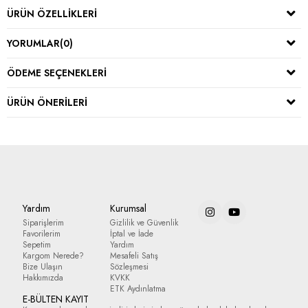
ÜRÜN ÖZELLIKLERI
YORUMLAR
(0)
ÖDEME SEÇENEKLERI
ÜRÜN ÖNERILERI
Yardım
Kurumsal
Siparişlerim
Gizlilik ve Güvenlik
Favorilerim
İptal ve İade
Sepetim
Yardım
Kargom Nerede?
Mesafeli Satış
Bize Ulaşın
Sözleşmesi
Hakkımızda
KVKK
ETK Aydınlatma
E-BÜLTEN KAYIT