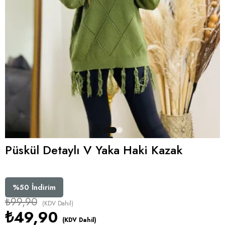
Püskül Detaylı V Yaka Haki Kazak
%
50
İndirim
₺99,90
(KDV Dahil)
₺49,90
(KDV Dahil)