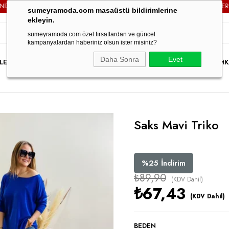
E
KARGO ÜCRETSİZ!
3000TL VE ÜZERİ TÜM SİPARİŞLERİNİZD
sumeyramoda.com masaüstü bildirimlerine
ekleyin.
sumeyramoda.com özel fırsatlardan ve güncel
kampanyalardan haberiniz olsun ister misiniz?
Daha Sonra
Evet
LER
ELBİSE
ÜST GİYİM
ALT GİYİM
DIŞ GİYİM
TAKIM
PARTY WEAR
İNDİRİM
K
Saks Mavi Triko
%
25
İndirim
₺89,90
(KDV Dahil)
₺67,43
(KDV Dahil)
BEDEN