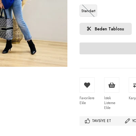
Standart
Beden Tablosu
Favorilere
İstek
Karşı
Ekle
Listeme
Ekle
TAVSIYE ET
Y