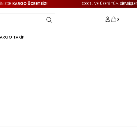
E
KARGO ÜCRETSİZ!
3000TL VE ÜZERİ TÜM SİPARİŞLERİNİZ
0
ARGO TAKİP