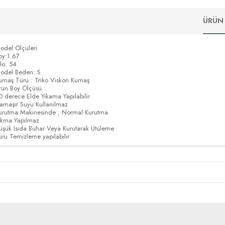
ÜRÜN 
odel Ölçüleri
oy:1.67
ilo: 54
odel Beden: S
umaş Türü : Triko Viskon Kumaş
rün Boy Ölçüsü :
0 derece Elde Yıkama Yapılabilir
amaşır Suyu Kullanılmaz
urutma Makinesinde , Normal Kurutma
ıkma Yapılmaz
üşük Isıda Buhar Veya Kurutarak Ütüleme
uru Temizleme yapılabilir