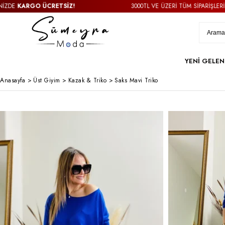
KARGO ÜCRETSİZ!
3000TL VE ÜZERİ TÜM SİPARİŞLERİNİZD
YENİ GELEN
Anasayfa
>
Üst Giyim
>
Kazak & Triko
>
Saks Mavi Triko