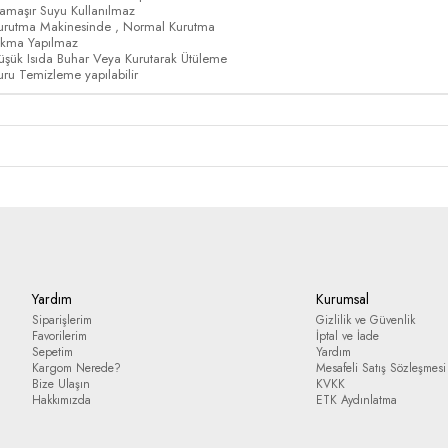
amaşır Suyu Kullanılmaz
urutma Makinesinde , Normal Kurutma
ıkma Yapılmaz
üşük Isıda Buhar Veya Kurutarak Ütüleme
uru Temizleme yapılabilir
Yardım
Kurumsal
Siparişlerim
Gizlilik ve Güvenlik
Favorilerim
İptal ve İade
Sepetim
Yardım
Kargom Nerede?
Mesafeli Satış Sözleşmesi
Bize Ulaşın
KVKK
Hakkımızda
ETK Aydınlatma