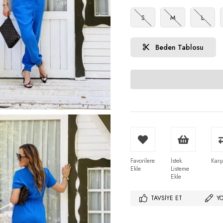
S
M
L
Beden Tablosu
Favorilere
İstek
Karşı
Ekle
Listeme
Ekle
TAVSIYE ET
Y