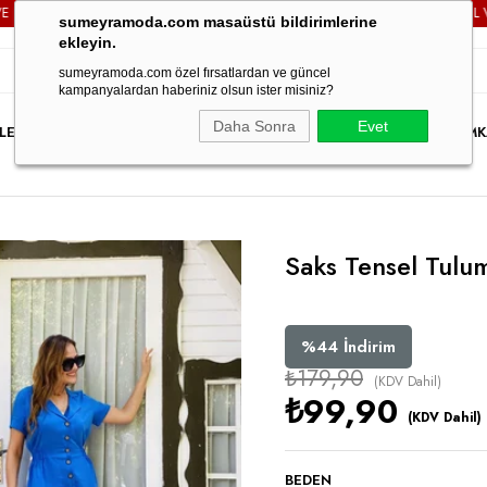
ÜM SİPARİŞLERİNİZDE
KARGO ÜCRETSİZ!
3000TL VE ÜZERİ T
sumeyramoda.com masaüstü bildirimlerine
ekleyin.
sumeyramoda.com özel fırsatlardan ve güncel
kampanyalardan haberiniz olsun ister misiniz?
Daha Sonra
Evet
LER
ELBİSE
ÜST GİYİM
ALT GİYİM
DIŞ GİYİM
TAKIM
PARTY WEAR
İNDİRİM
K
Saks Tensel Tulu
%
44
İndirim
₺179,90
(KDV Dahil)
₺99,90
(KDV Dahil)
BEDEN