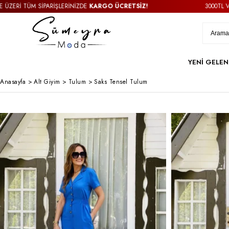
M SİPARİŞLERİNİZDE
KARGO ÜCRETSİZ!
3000TL VE ÜZERİ T
YENİ GELEN
Anasayfa
>
Alt Giyim
>
Tulum
>
Saks Tensel Tulum