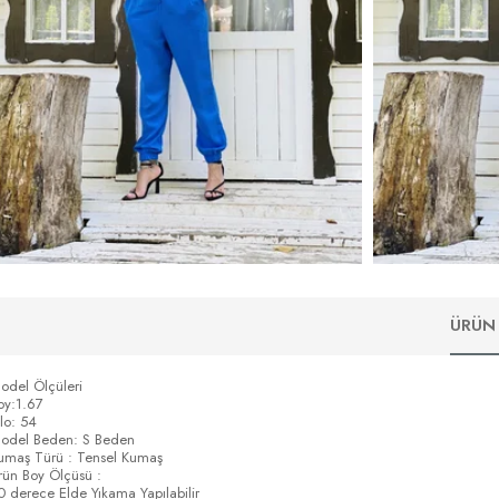
ÜRÜN 
odel Ölçüleri
oy:1.67
ilo: 54
odel Beden: S Beden
umaş Türü : Tensel Kumaş
rün Boy Ölçüsü :
0 derece Elde Yıkama Yapılabilir