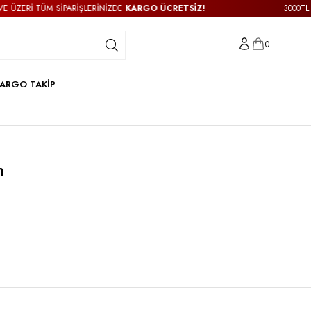
ÜM SİPARİŞLERİNİZDE
KARGO ÜCRETSİZ!
3000TL VE ÜZERİ 
0
ARGO TAKİP
m