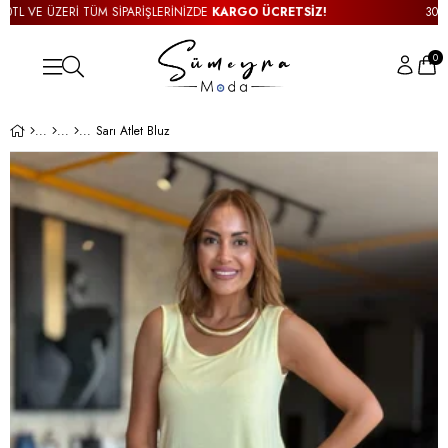
L VE ÜZERİ TÜM SİPARİŞLERİNİZDE
KARGO ÜCRETSİZ!
3000TL 
0
Sarı Atlet Bluz