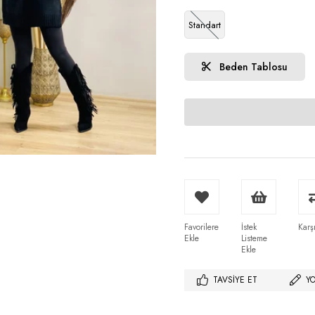
Standart
Beden Tablosu
Favorilere
İstek
Karşı
Ekle
Listeme
Ekle
TAVSIYE ET
Y