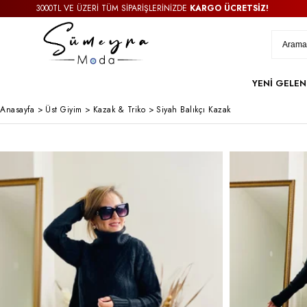
3000TL VE ÜZERİ TÜM SİPARİŞLERİNİZDE
KARGO ÜCRETSİZ!
YENİ GELEN
Anasayfa
>
Üst Giyim
>
Kazak & Triko
>
Siyah Balıkçı Kazak