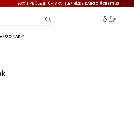
3000TL VE ÜZERİ TÜM SİPARİŞLERİNİZDE
KARGO ÜCRETSİZ!
0
ARGO TAKİP
ak