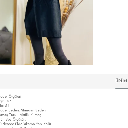
ÜRÜN 
odel Ölçüleri
oy:1.67
ilo: 54
odel Beden: Standart Beden
umaş Türü : Akrilik Kumaş
rün Boy Ölçüsü :
0 derece Elde Yıkama Yapılabilir