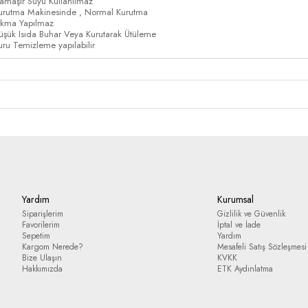
amaşır Suyu Kullanılmaz
urutma Makinesinde , Normal Kurutma
ıkma Yapılmaz
üşük Isıda Buhar Veya Kurutarak Ütüleme
uru Temizleme yapılabilir
Yardım
Kurumsal
Siparişlerim
Gizlilik ve Güvenlik
Favorilerim
İptal ve İade
Sepetim
Yardım
Kargom Nerede?
Mesafeli Satış Sözleşmesi
Bize Ulaşın
KVKK
Hakkımızda
ETK Aydınlatma