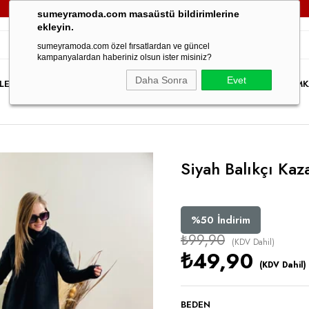
3000TL VE ÜZERİ TÜM SİPARİŞLERİNİZDE
KARGO ÜCRETSİZ!
sumeyramoda.com masaüstü bildirimlerine
ekleyin.
sumeyramoda.com özel fırsatlardan ve güncel
kampanyalardan haberiniz olsun ister misiniz?
Daha Sonra
Evet
LER
ELBİSE
ÜST GİYİM
ALT GİYİM
DIŞ GİYİM
TAKIM
PARTY WEAR
İNDİRİM
K
Siyah Balıkçı Kaz
%
50
İndirim
₺99,90
(KDV Dahil)
₺49,90
(KDV Dahil)
BEDEN