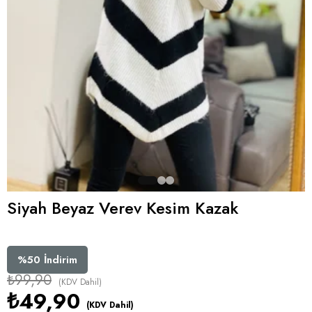
Siyah Beyaz Verev Kesim Kazak
%
50
İndirim
₺99,90
(KDV Dahil)
₺49,90
(KDV Dahil)