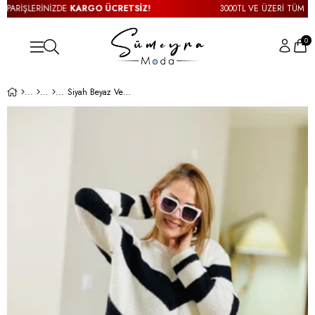
ARİŞLERİNİZDE
KARGO ÜCRETSİZ!
3000TL VE ÜZERİ TÜM SİPA
0
Siyah Beyaz Verev Kesim Kazak