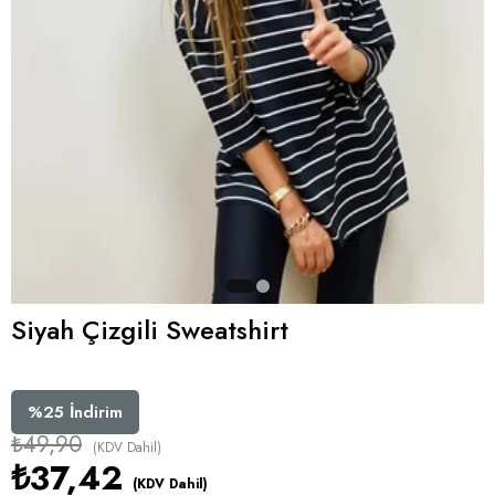
Siyah Çizgili Sweatshirt
%
25
İndirim
₺49,90
(KDV Dahil)
₺37,42
(KDV Dahil)