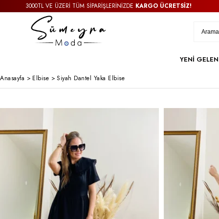
3000TL VE ÜZERİ TÜM SİPARİŞLERİNİZDE
KARGO ÜCRETSİZ!
YENİ GELEN
Anasayfa
>
Elbise
>
Siyah Dantel Yaka Elbise