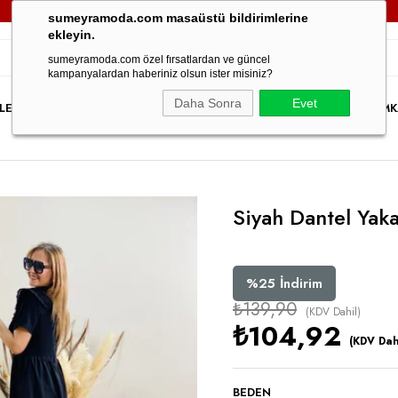
3000TL VE ÜZERİ TÜM SİPARİŞLERİNİZDE
KARGO ÜCRETSİZ!
sumeyramoda.com masaüstü bildirimlerine
ekleyin.
sumeyramoda.com özel fırsatlardan ve güncel
kampanyalardan haberiniz olsun ister misiniz?
Daha Sonra
Evet
LER
ELBİSE
ÜST GİYİM
ALT GİYİM
DIŞ GİYİM
TAKIM
PARTY WEAR
İNDİRİM
K
Siyah Dantel Yaka
%
25
İndirim
₺139,90
(KDV Dahil)
₺104,92
(KDV Dah
BEDEN