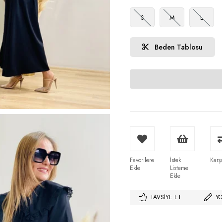
S
M
L
Beden Tablosu
Favorilere
İstek
Karşı
Ekle
Listeme
Ekle
TAVSIYE ET
Y