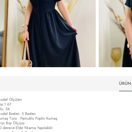
ÜRÜN 
odel Ölçüleri
oy:1.67
ilo: 54
odel Beden: S Beden
umaş Türü : Pamuklu Poplin Kumaş
rün Boy Ölçüsü :
0 derece Elde Yıkama Yapılabilir