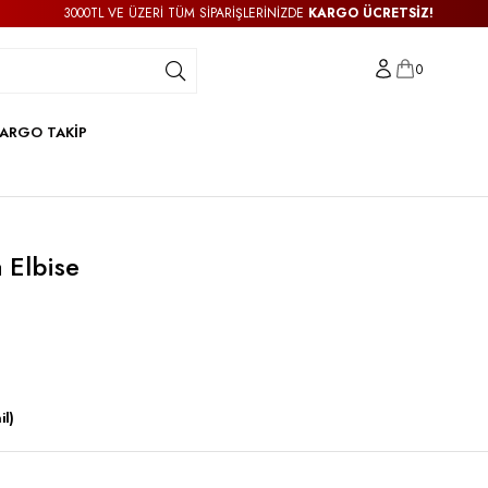
3000TL VE ÜZERİ TÜM SİPARİŞLERİNİZDE
KARGO ÜCRETSİZ!
0
ARGO TAKİP
 Elbise
il)