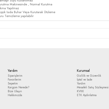
amaşır Suyu Kullanılmaz
urutma Makinesinde , Normal Kurutma
ıkma Yapılmaz
üşük Isıda Buhar Veya Kurutarak Ütüleme
uru Temizleme yapılabilir
Yardım
Kurumsal
Siparişlerim
Gizlilik ve Güvenlik
Favorilerim
İptal ve İade
Sepetim
Yardım
Kargom Nerede?
Mesafeli Satış Sözleşmesi
Bize Ulaşın
KVKK
Hakkımızda
ETK Aydınlatma