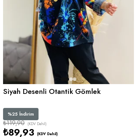
Siyah Desenli Otantik Gömlek
%
25
İndirim
₺119,90
(KDV Dahil)
₺89,93
(KDV Dahil)