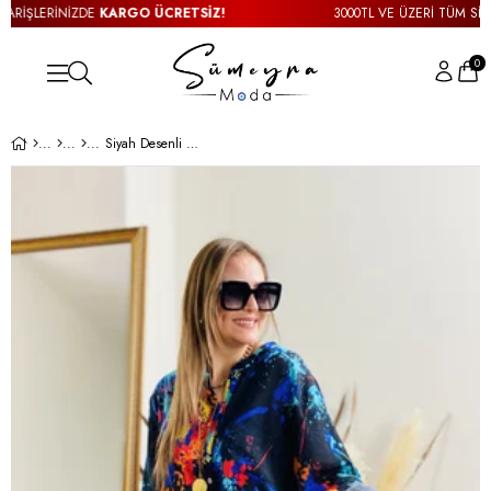
RİŞLERİNİZDE
KARGO ÜCRETSİZ!
3000TL VE ÜZERİ TÜM SİPAR
0
Siyah Desenli Otantik Gömlek