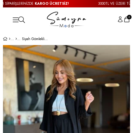
İPARİŞLERİNİZDE
KARGO ÜCRETSİZ!
3000TL VE ÜZERİ TÜM Sİ
0
Siyah Gömlekli Salaş İkili Takım