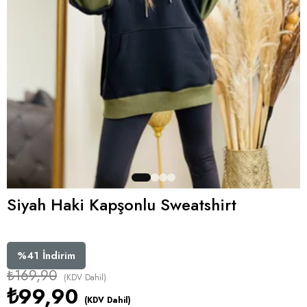
Siyah Haki Kapşonlu Sweatshirt
%
41
İndirim
₺169,90
(KDV Dahil)
₺99,90
(KDV Dahil)