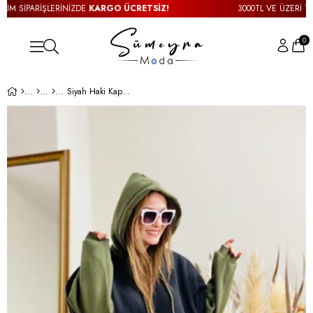
M SİPARİŞLERİNİZDE
KARGO ÜCRETSİZ!
3000TL VE ÜZERİ TÜM 
0
Siyah Haki Kapşonlu Sweatshirt