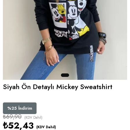
Siyah Ön Detaylı Mickey Sweatshirt
%
25
İndirim
₺69,90
(KDV Dahil)
₺52,43
(KDV Dahil)