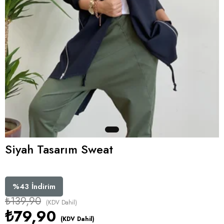
Siyah Tasarım Sweat
%
43
İndirim
₺139,90
(KDV Dahil)
₺79,90
(KDV Dahil)