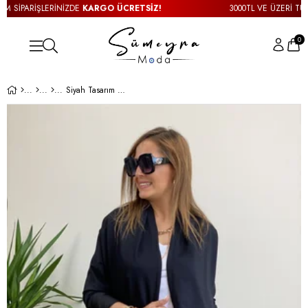
 SİPARİŞLERİNİZDE
KARGO ÜCRETSİZ!
3000TL VE ÜZERİ TÜM S
0
Siyah Tasarım Sweat