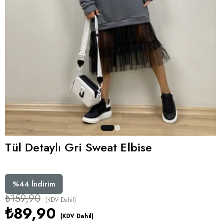
Tül Detaylı Gri Sweat Elbise
%
44
İndirim
₺159,90
(KDV Dahil)
₺89,90
(KDV Dahil)