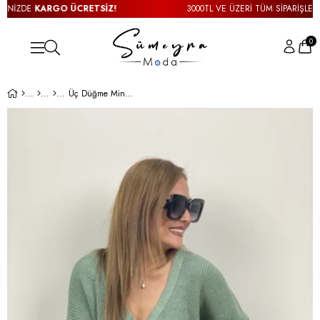
NİZDE
KARGO ÜCRETSİZ!
3000TL VE ÜZERİ TÜM SİPARİŞLERİN
0
Üç Düğme Mint Hırka