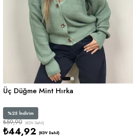
Üç Düğme Mint Hırka
%
25
İndirim
₺59,90
(KDV Dahil)
₺44,92
(KDV Dahil)