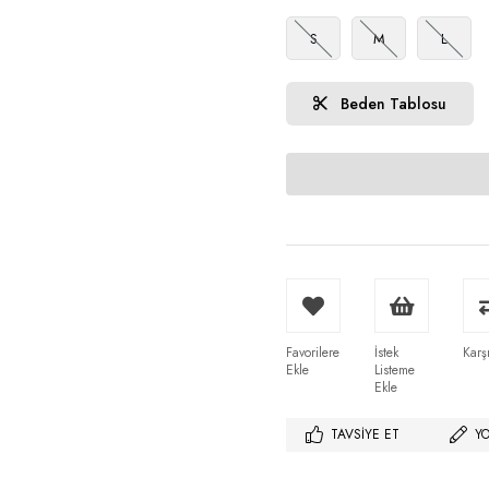
S
M
L
Beden Tablosu
Favorilere
İstek
Karşı
Ekle
Listeme
Ekle
TAVSIYE ET
Y