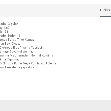
ÜRÜN 
odel Ölçüleri
oy:1.67
ilo: 54
odel Beden: S
umaş Türü : Triko Kumaş
rün Boy Ölçüsü :
0 derece Elde Yıkama Yapılabilir
amaşır Suyu Kullanılmaz
urutma Makinesinde , Normal Kurutma
ıkma Yapılmaz
üşük Isıda Buhar Veya Kurutarak Ütüleme
uru Temizleme yapılabilir