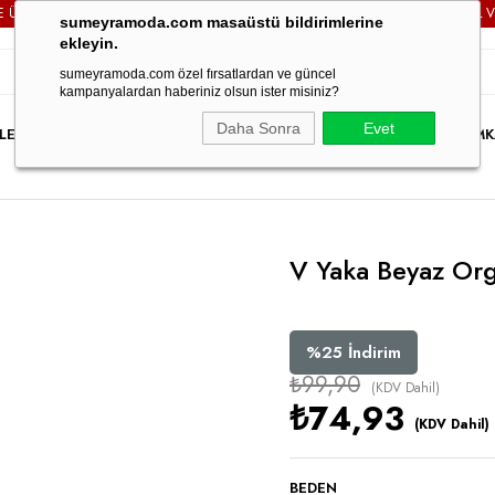
Rİ TÜM SİPARİŞLERİNİZDE
KARGO ÜCRETSİZ!
3000TL VE ÜZ
sumeyramoda.com masaüstü bildirimlerine
ekleyin.
sumeyramoda.com özel fırsatlardan ve güncel
kampanyalardan haberiniz olsun ister misiniz?
Daha Sonra
Evet
LER
ELBİSE
ÜST GİYİM
ALT GİYİM
DIŞ GİYİM
TAKIM
PARTY WEAR
İNDİRİM
K
V Yaka Beyaz Org
%
25
İndirim
₺99,90
(KDV Dahil)
₺74,93
(KDV Dahil)
BEDEN