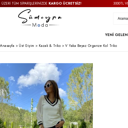
Rİ TÜM SİPARİŞLERİNİZDE
KARGO ÜCRETSİZ!
3000TL VE ÜZE
YENİ GELEN
Anasayfa
>
Üst Giyim
>
Kazak & Triko
>
V Yaka Beyaz Organze Kol Triko