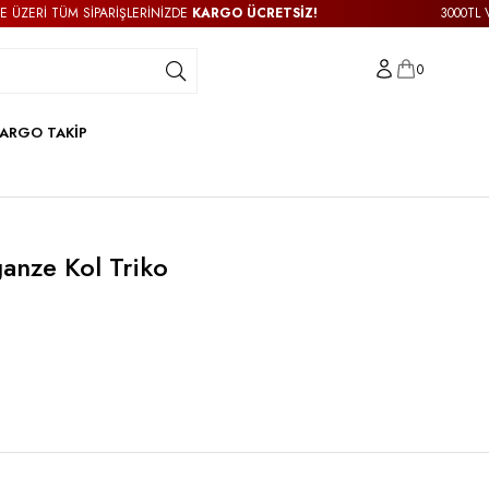
ERİ TÜM SİPARİŞLERİNİZDE
KARGO ÜCRETSİZ!
3000TL VE ÜZ
0
ARGO TAKİP
anze Kol Triko