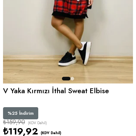
V Yaka Kırmızı İthal Sweat Elbise
%
25
İndirim
₺159,90
(KDV Dahil)
₺119,92
(KDV Dahil)