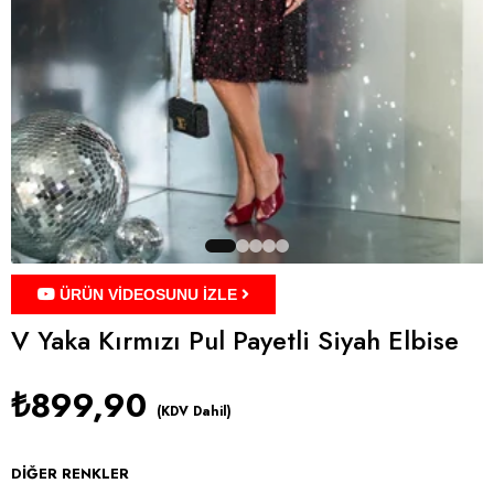
ÜRÜN VİDEOSUNU İZLE
V Yaka Kırmızı Pul Payetli Siyah Elbise
₺899,90
(KDV Dahil)
DIĞER RENKLER