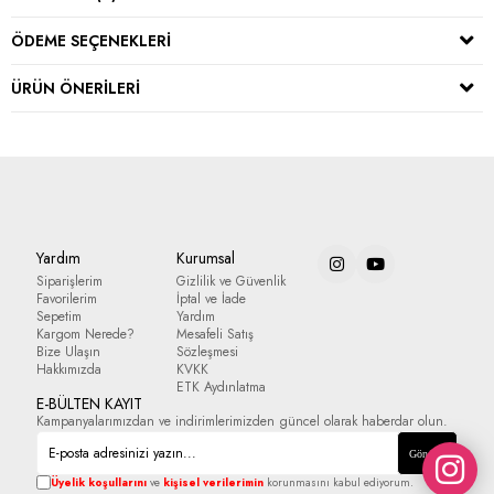
ÖDEME SEÇENEKLERI
ÜRÜN ÖNERILERI
Yardım
Kurumsal
Siparişlerim
Gizlilik ve Güvenlik
Favorilerim
İptal ve İade
Sepetim
Yardım
Kargom Nerede?
Mesafeli Satış
Bize Ulaşın
Sözleşmesi
Hakkımızda
KVKK
ETK Aydınlatma
E-BÜLTEN KAYIT
Kampanyalarımızdan ve indirimlerimizden güncel olarak haberdar olun.
Gönder
Üyelik koşullarını
ve
kişisel verilerimin
korunmasını kabul ediyorum.