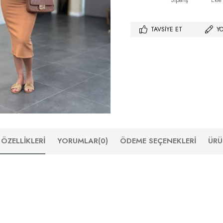
Sipariş
Ekle
TAVSIYE ET
Y
ÖZELLIKLERI
YORUMLAR
(0)
ÖDEME SEÇENEKLERI
ÜRÜ