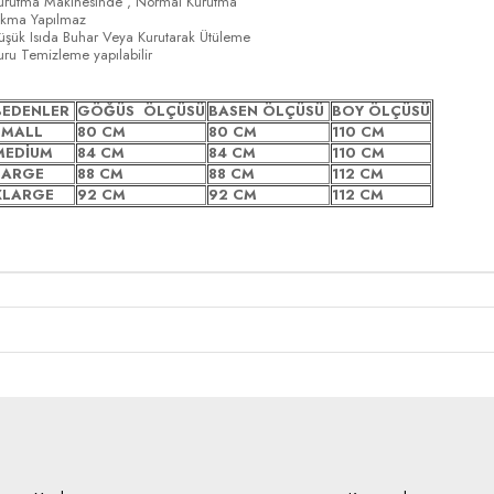
urutma Makinesinde , Normal Kurutma
ıkma Yapılmaz
üşük Isıda Buhar Veya Kurutarak Ütüleme
uru Temizleme yapılabilir
BEDENLER
GÖĞÜS ÖLÇÜSÜ
BASEN ÖLÇÜSÜ
BOY ÖLÇÜSÜ
SMALL
80 CM
80 CM
110 CM
MEDİUM
84 CM
84 CM
110 CM
LARGE
88 CM
88 CM
112 CM
XLARGE
92 CM
92 CM
112 CM