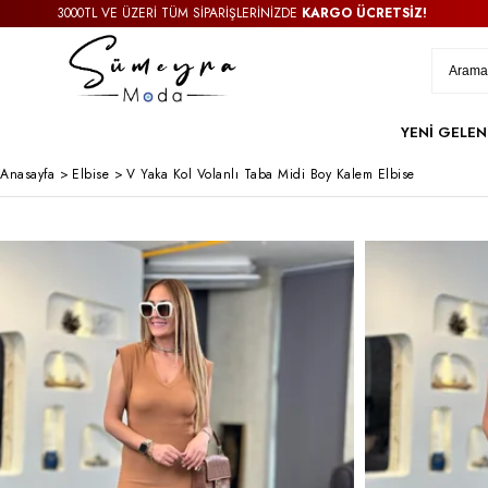
3000TL VE ÜZERİ TÜM SİPARİŞLERİNİZDE
KARGO ÜCRETSİZ!
YENİ GELEN
Anasayfa
>
Elbise
>
V Yaka Kol Volanlı Taba Midi Boy Kalem Elbise