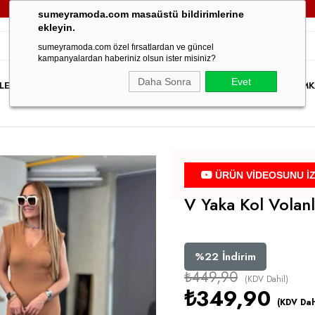
3000TL VE ÜZERİ TÜM SİPARİŞLERİNİZDE
KARGO ÜCRETSİZ!
sumeyramoda.com masaüstü bildirimlerine
ekleyin.
sumeyramoda.com özel fırsatlardan ve güncel
kampanyalardan haberiniz olsun ister misiniz?
Daha Sonra
Evet
LER
ELBİSE
ÜST GİYİM
ALT GİYİM
DIŞ GİYİM
TAKIM
PARTY WEAR
İNDİRİM
K
ÜRÜN VİDEOSUNU İ
V Yaka Kol Volan
%
22
İndirim
₺449,90
(KDV Dahil)
₺349,90
(KDV Dah