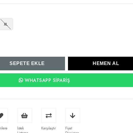
XL
WHATSAPP SIPARIŞ
rilere
İstek
Karşılaştır
Fiyat