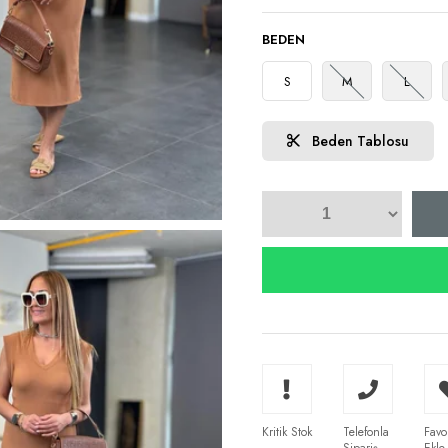
BEDEN
S
M
L
Beden Tablosu
Kritik Stok
Telefonla
Favo