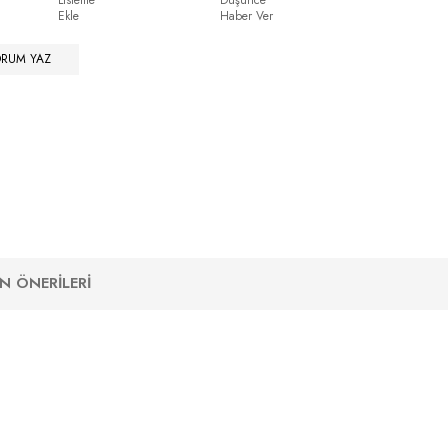
Listeme
Düşünce
Ekle
Haber Ver
ORUM YAZ
N ÖNERILERI