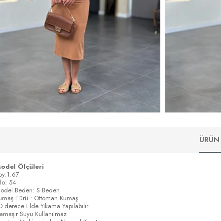
ÜRÜN 
odel Ölçüleri
oy:1.67
ilo: 54
odel Beden: S Beden
umaş Türü : Ottoman Kumaş
0 derece Elde Yıkama Yapılabilir
amaşır Suyu Kullanılmaz