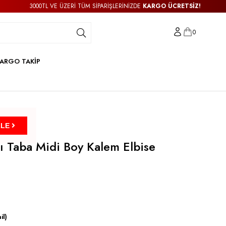
3000TL VE ÜZERİ TÜM SİPARİŞLERİNİZDE
KARGO ÜCRETSİZ!
0
ARGO TAKİP
ZLE
lı Taba Midi Boy Kalem Elbise
il)