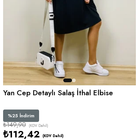
Yan Cep Detaylı Salaş İthal Elbise
%
25
İndirim
₺149,90
(KDV Dahil)
₺112,42
(KDV Dahil)