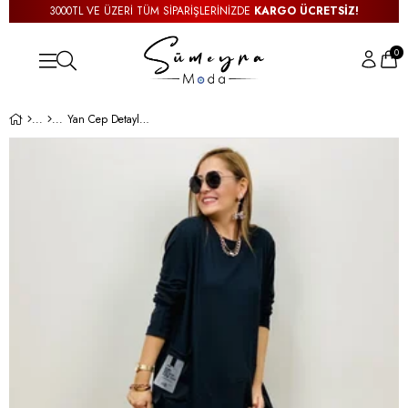
3000TL VE ÜZERİ TÜM SİPARİŞLERİNİZDE
KARGO ÜCRETSİZ!
0
Yan Cep Detaylı Salaş İthal Elbise