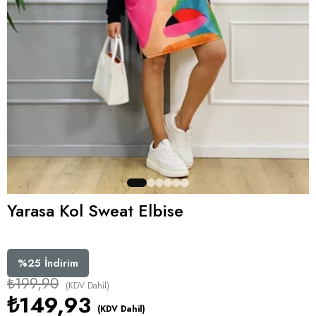
Yarasa Kol Sweat Elbise
%
25
İndirim
₺199,90
(KDV Dahil)
₺149,93
(KDV Dahil)