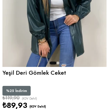
Yeşil Deri Gömlek Ceket
%
25
İndirim
₺119,90
(KDV Dahil)
₺89,93
(KDV Dahil)