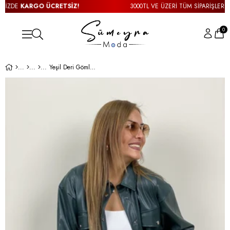
İZDE
KARGO ÜCRETSİZ!
3000TL VE ÜZERİ TÜM SİPARİŞLERİNİZ
0
Yeşil Deri Gömlek Ceket