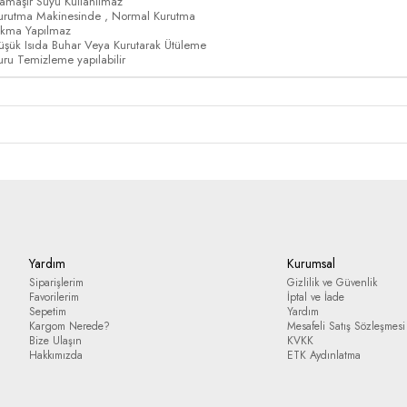
amaşır Suyu Kullanılmaz
urutma Makinesinde , Normal Kurutma
ıkma Yapılmaz
üşük Isıda Buhar Veya Kurutarak Ütüleme
uru Temizleme yapılabilir
Yardım
Kurumsal
Siparişlerim
Gizlilik ve Güvenlik
Favorilerim
İptal ve İade
Sepetim
Yardım
Kargom Nerede?
Mesafeli Satış Sözleşmesi
Bize Ulaşın
KVKK
Hakkımızda
ETK Aydınlatma