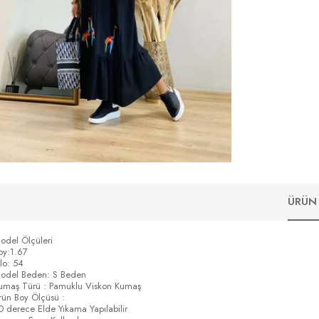
ÜRÜN 
odel Ölçüleri
oy:1.67
ilo: 54
odel Beden: S Beden
umaş Türü : Pamuklu Viskon Kumaş
rün Boy Ölçüsü :
0 derece Elde Yıkama Yapılabilir