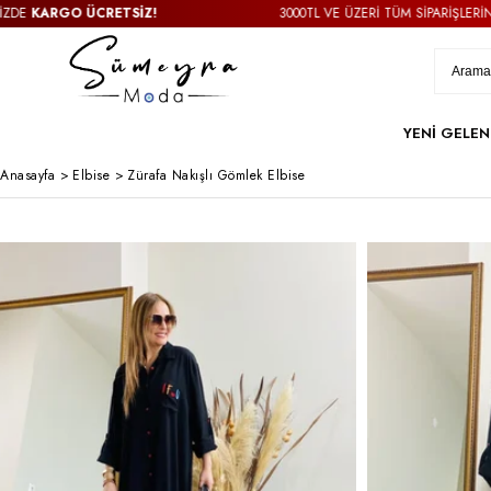
ARGO ÜCRETSİZ!
3000TL VE ÜZERİ TÜM SİPARİŞLERİNİZDE
K
YENİ GELEN
Anasayfa
>
Elbise
>
Zürafa Nakışlı Gömlek Elbise