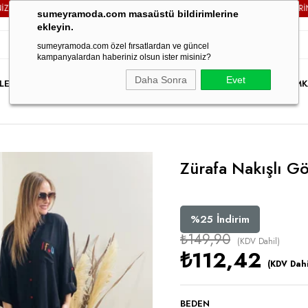
ARGO ÜCRETSİZ!
3000TL VE ÜZERİ TÜM SİPARİŞLERİNİZDE
sumeyramoda.com masaüstü bildirimlerine
ekleyin.
sumeyramoda.com özel fırsatlardan ve güncel
kampanyalardan haberiniz olsun ister misiniz?
Daha Sonra
Evet
LER
ELBİSE
ÜST GİYİM
ALT GİYİM
DIŞ GİYİM
TAKIM
PARTY WEAR
İNDİRİM
K
Zürafa Nakışlı G
%
25
İndirim
₺149,90
(KDV Dahil)
₺112,42
(KDV Dahi
BEDEN