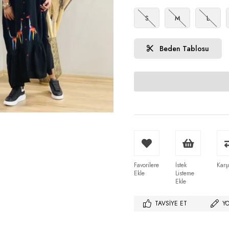
S
M
L
Beden Tablosu
Favorilere
İstek
Karşı
Ekle
Listeme
Ekle
TAVSIYE ET
Y